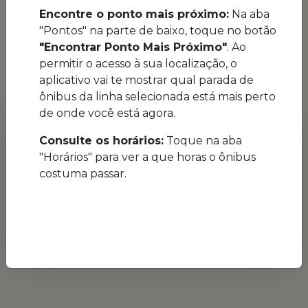
Encontre o ponto mais próximo:
Na aba
"Pontos" na parte de baixo, toque no botão
"Encontrar Ponto Mais Próximo"
. Ao
permitir o acesso à sua localização, o
aplicativo vai te mostrar qual parada de
ônibus da linha selecionada está mais perto
de onde você está agora.
Controle sua privacidade
Consulte os horários:
Toque na aba
Nosso site utiliza cookies e tecnologias semelhantes
para aprimorar sua experiência de navegação e
"Horários" para ver a que horas o ônibus
fornecer recursos essenciais para a proteção de seus
dados.
costuma passar.
Ao continuar navegando nesta página, você concorda
com nossa
Política de Privacidade e Termos de Uso
Economize espaço e acesse rápido!
.
Rejeitar
Aceitar
Instalação no Android