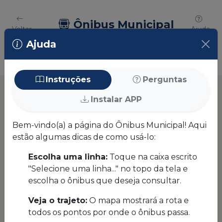
+
Ônibus Municipal
−
Voltar
Ajuda
Ajuda
Leaflet
|
©
OpenStreetMap
contributors
Instruções
Perguntas
Instalar APP
Bem-vindo(a) a página do Ônibus Municipal! Aqui
estão algumas dicas de como usá-lo:
Escolha uma linha:
Toque na caixa escrito
"Selecione uma linha..." no topo da tela e
escolha o ônibus que deseja consultar.
Veja o trajeto:
O mapa mostrará a rota e
todos os pontos por onde o ônibus passa.