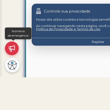
Controle sua privacidade
Nosso site utiliza cookies e tecnologias seme
Ao continuar navegando nesta página, você 
Política de Privacidade e Termos de Uso
Números
.
de emergência
Rejeitar