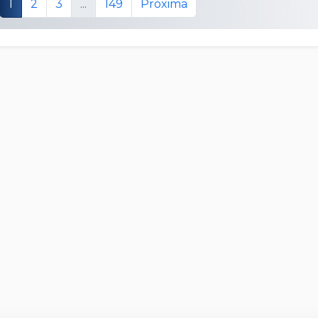
1
2
3
...
149
Próxima