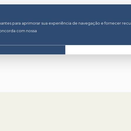
lhantes para aprimorar sua experiência de navegação e fornecer recu
concorda com nossa