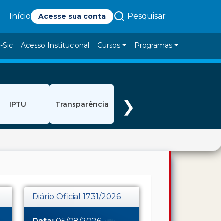
Pesquisar
Início
Acesse sua conta
-Sic
Acesso Institucional
Cursos
Programas
❯
IPTU
Transparência
Diário Oficial 1731/2026
Data:
05/08/2026