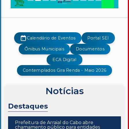
Processo Seletivo
Concursos
Ouvidoria | e-Sic
Calendário de Eventos
Portal SEI
Acesso Institucional
Ônibus Municipais
Documentos
Cursos
ECA Digital
Programas
Contemplados Gira Renda - Maio 2026
Notícias
Destaques
Prefeitura de Arraial do Cabo abre
chamamento público para entidades