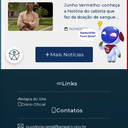
Junho Vermelho: conheça
a história do cabista que
faz da doação de sangue
um gesto de amor ao
próximo
14/06/2026
Mais Notícias
Links
Mapa do Site
Diário Oficial
Contatos
ouvidoria.geral@arraial.rj.gov.br