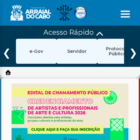
Acesso Rápido
Início
Protocolo
Ouvidoria
❮
❯
e-Gov
Servidor
Público
e-Sic
Login
Pesquisar
Portal Cidadão
Política de Privacidade
Anterior
Próxim
Prefeitura
Diário Oficial