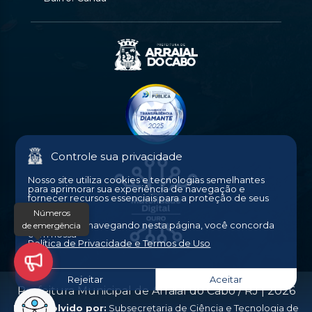
Controle sua privacidade
Nosso site utiliza cookies e tecnologias semelhantes
para aprimorar sua experiência de navegação e
fornecer recursos essenciais para a proteção de seus
dados.
Números
Ao continuar navegando nesta página, você concorda
de emergência
com nossa
Política de Privacidade e Termos de Uso
.
Rejeitar
Aceitar
Prefeitura Municipal de Arraial do Cabo / RJ |
2026
Desenvolvido por:
Subsecretaria de Ciência e Tecnologia de