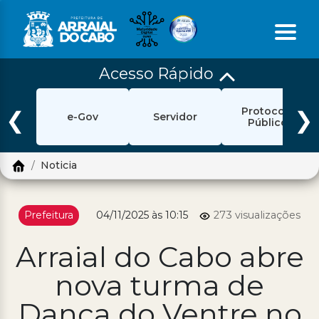
Acesso Rápido
Início
Protocolo
Ouvidoria
❮
❯
e-Gov
Servidor
Público
e-Sic
Noticia
Login
Pesquisar
Prefeitura
04/11/2025 às 10:15
273 visualizações
Portal Cidadão
Arraial do Cabo abre
Política de Privacidade
nova turma de
Prefeitura
Dança do Ventre no
Diário Oficial