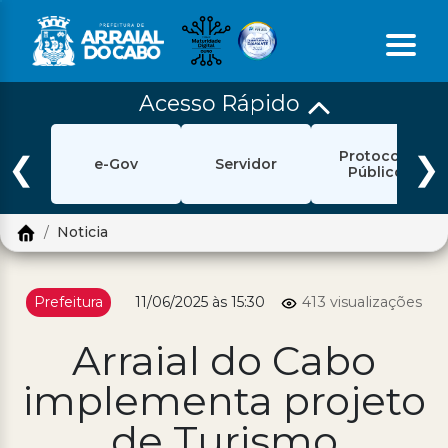
Acesso Rápido
Início
Protocolo
Ouvidoria
❮
❯
e-Gov
Servidor
Público
e-Sic
Noticia
Login
Pesquisar
Prefeitura
11/06/2025 às 15:30
413 visualizações
Portal Cidadão
Arraial do Cabo
Política de Privacidade
implementa projeto
Prefeitura
de Turismo
Diário Oficial