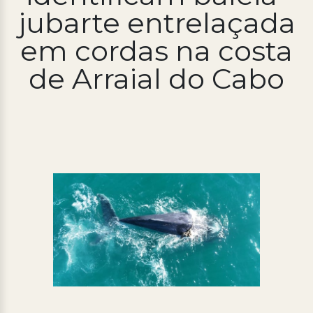
jubarte entrelaçada
Processo Seletivo
em cordas na costa
Concursos
de Arraial do Cabo
Ouvidoria | e-Sic
Acesso Institucional
Cursos
Programas