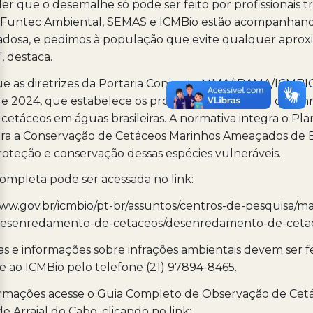
 que o desemalhe só pode ser feito por profissionais tr
 Funtec Ambiental, SEMAS e ICMBio estão acompanhand
adosa, e pedimos à população que evite qualquer apro
, destaca.
e as diretrizes da Portaria Conjunta MMA/IBAMA/ICMBIO
 de 2024, que estabelece os procedimentos para o dese
cetáceos em águas brasileiras. A normativa integra o Pl
ara a Conservação de Cetáceos Marinhos Ameaçados de E
roteção e conservação dessas espécies vulneráveis.
completa pode ser acessada no link:
www.gov.br/icmbio/pt-br/assuntos/centros-de-pesquisa/m
desenredamento-de-cetaceos/desenredamento-de-ceta
s e informações sobre infrações ambientais devem ser fe
 ao ICMBio pelo telefone (21) 97894-8465.
formações acesse o Guia Completo de Observação de Cet
e Arraial do Cabo, clicando no link: