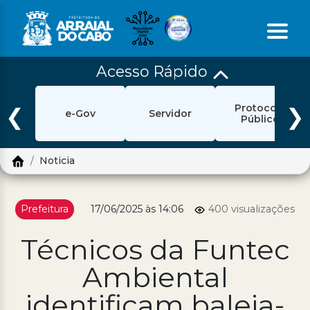
Acesso Rápido
Início
Protocolo
Ouvidoria
❮
❯
e-Gov
Servidor
Público
e-Sic
Noticia
Login
Pesquisar
Prefeitura
17/06/2025 às 14:06
400 visualizações
Portal Cidadão
Técnicos da Funtec
Política de Privacidade
Ambiental
Prefeitura
identificam baleia-
Diário Oficial