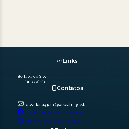
Links
Mapa do Site
Diário Oficial
Contatos
ouvidoria.geral@arraial.rj.gov.br
Prefeitura de Arraial do Cabo
@prefeituradearraialdocabo