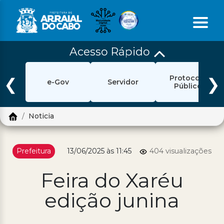
Acesso Rápido
Início
Protocolo
Ouvidoria
❮
❯
e-Gov
Servidor
Público
e-Sic
Noticia
Login
Pesquisar
Prefeitura
13/06/2025 às 11:45
404 visualizações
Portal Cidadão
Feira do Xaréu
Política de Privacidade
edição junina
Prefeitura
Diário Oficial