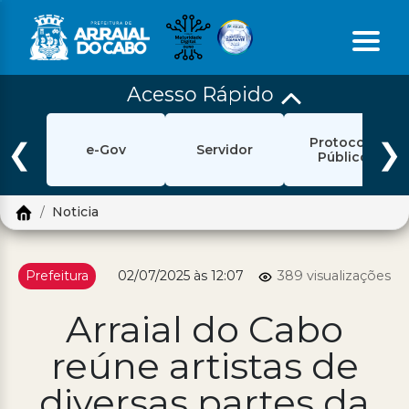
Acesso Rápido
Início
Protocolo
Ouvidoria
❮
❯
e-Gov
Servidor
Público
e-Sic
Noticia
Login
Pesquisar
Prefeitura
02/07/2025 às 12:07
389 visualizações
Portal Cidadão
Arraial do Cabo
Política de Privacidade
reúne artistas de
Prefeitura
diversas partes da
Diário Oficial