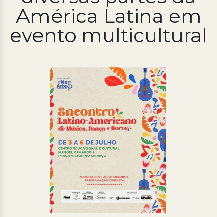
América Latina em
Processo Seletivo
evento multicultural
Concursos
Ouvidoria | e-Sic
Acesso Institucional
Cursos
Programas