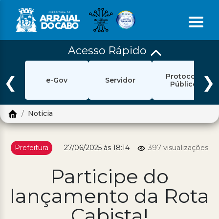
Acesso Rápido
Início
Protocolo
Ouvidoria
❮
❯
e-Gov
Servidor
Público
e-Sic
Noticia
Login
Pesquisar
Prefeitura
27/06/2025 às 18:14
397 visualizações
Portal Cidadão
Participe do
Política de Privacidade
lançamento da Rota
Prefeitura
Cabista!
Diário Oficial