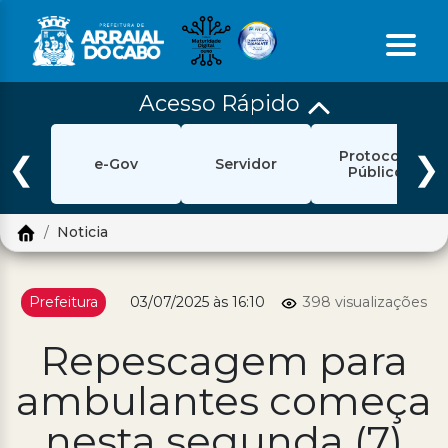
Acesso Rápido
Início
Protocolo
Ouvidoria
❮
❯
e-Gov
Servidor
Público
e-Sic
Noticia
Login
Pesquisar
Prefeitura
03/07/2025 às 16:10
398 visualizações
Portal Cidadão
Repescagem para
Política de Privacidade
ambulantes começa
Prefeitura
nesta segunda (7)
Diário Oficial