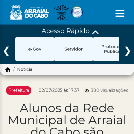
Acesso Rápido
Início
Protocolo
Ouvidoria
❮
❯
e-Gov
Servidor
Público
e-Sic
Noticia
Login
Pesquisar
Prefeitura
02/07/2025 às 17:37
380 visualizações
Portal Cidadão
Alunos da Rede
Política de Privacidade
Municipal de Arraial
Prefeitura
do Cabo são
Diário Oficial