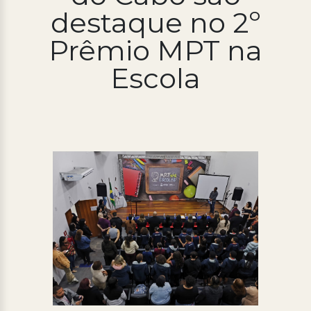
destaque no 2º
Processo Seletivo
Prêmio MPT na
Concursos
Escola
Ouvidoria | e-Sic
Acesso Institucional
Cursos
Programas