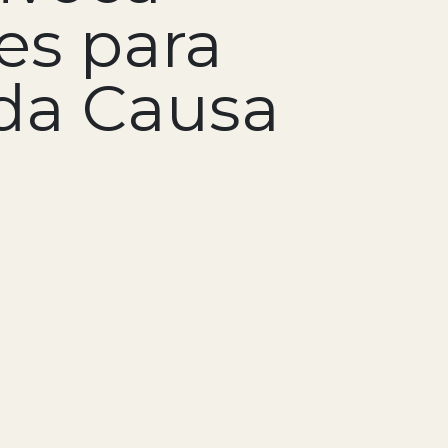
es para
da Causa