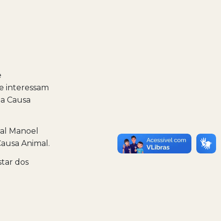
e
e interessam
da Causa
ral Manoel
Causa Animal.
star dos