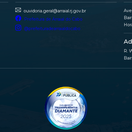
Ave
ouvidoria.geral@arraial.rj.gov.br
Bair
Prefeitura de Arraial do Cabo
Hor
@prefeituradearraialdocabo
Ad
R. W
Bair