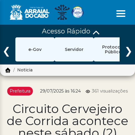
Acesso Rápido
Início
Protocolo
Ouvidoria
❮
❯
e-Gov
Servidor
Público
e-Sic
Noticia
Login
Pesquisar
Prefeitura
29/07/2025 às 16:24
361 visualizações
Portal Cidadão
Circuito Cervejeiro
Política de Privacidade
de Corrida acontece
Prefeitura
neste sábado (2)
Diário Oficial