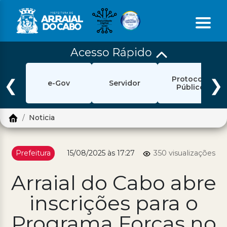
Acesso Rápido
Início
Protocolo
Ouvidoria
❮
❯
e-Gov
Servidor
Público
e-Sic
Noticia
Login
Pesquisar
Prefeitura
15/08/2025 às 17:27
350 visualizações
Portal Cidadão
Arraial do Cabo abre
Política de Privacidade
inscrições para o
Prefeitura
Programa Forças no
Diário Oficial