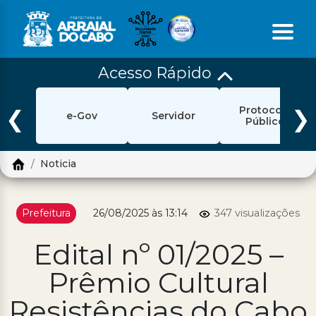
Acesso Rápido
Início
Protocolo
Ouvidoria
❮
❯
e-Gov
Servidor
Público
e-Sic
Noticia
Login
Pesquisar
Prefeitura
26/08/2025 às 13:14
347 visualizações
Portal Cidadão
Edital nº 01/2025 –
Política de Privacidade
Prêmio Cultural
Prefeitura
Resistências do Cabo
Diário Oficial