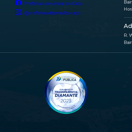
Bair
Prefeitura de Arraial do Cabo
Hor
@prefeituradearraialdocabo
Ad
R. W
Bair