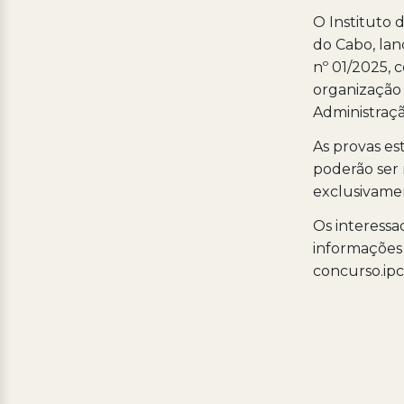
O Instituto 
do Cabo, lan
nº 01/2025, 
organização d
Administraçã
As provas es
poderão ser 
exclusivament
Os interessa
informações 
concurso.ipc