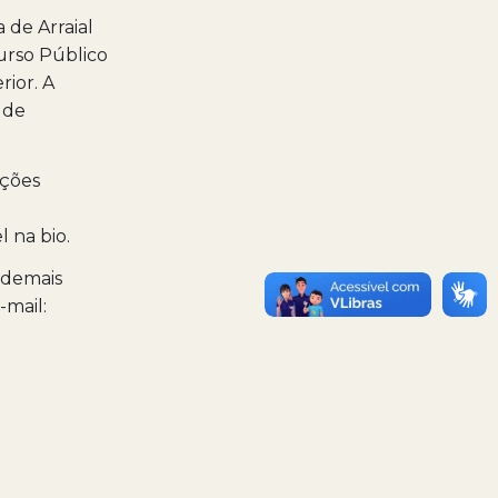
 de Arraial
curso Público
rior. A
 de
ições
l na bio.
 demais
-mail: