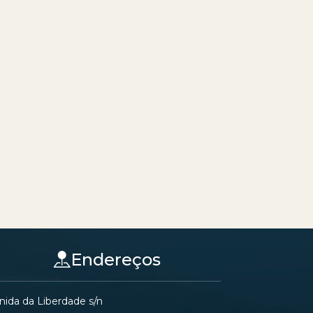
Endereços
nida da Liberdade s/n