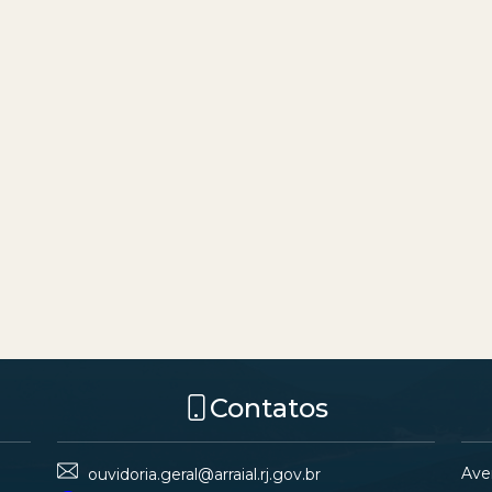
Contatos
Ave
ouvidoria.geral@arraial.rj.gov.br