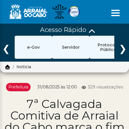
Acesso Rápido
Início
Protocolo
Ouvidoria
❮
❯
e-Gov
Servidor
Público
e-Sic
Noticia
Login
Pesquisar
Prefeitura
31/08/2025 às 12:00
329 visualizações
Portal Cidadão
7ª Calvagada
Política de Privacidade
Comitiva de Arraial
Prefeitura
do Cabo marca o fim
Diário Oficial