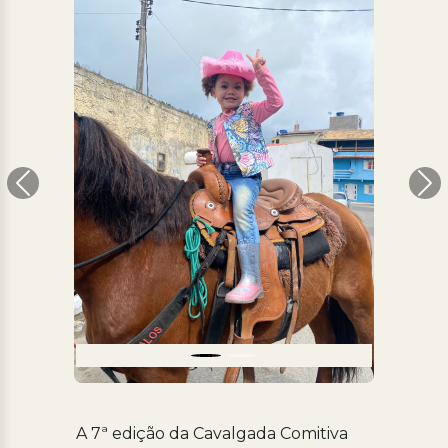
Anterior
Pr
​A 7ª edição da Cavalgada Comitiva