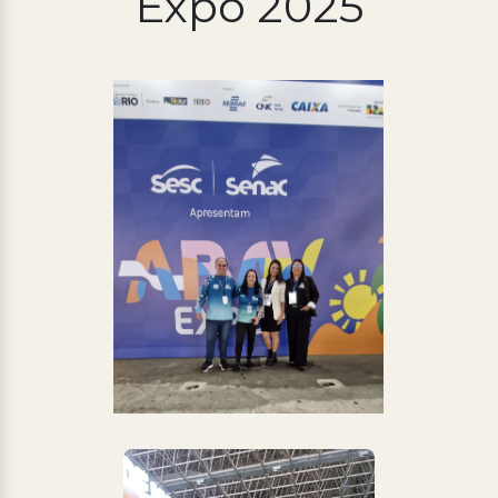
Expo 2025
Processo Seletivo
Concursos
Ouvidoria | e-Sic
Acesso Institucional
Cursos
Programas