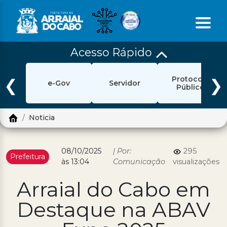
Acesso Rápido
Início
Protocolo
Ouvidoria
❮
❯
e-Gov
Servidor
Público
e-Sic
Noticia
Login
Pesquisar
08/10/2025
| Por:
295
Prefeitura
às 13:04
Comunicação
visualizações
Portal Cidadão
Arraial do Cabo em
Política de Privacidade
Destaque na ABAV
Prefeitura
Diário Oficial