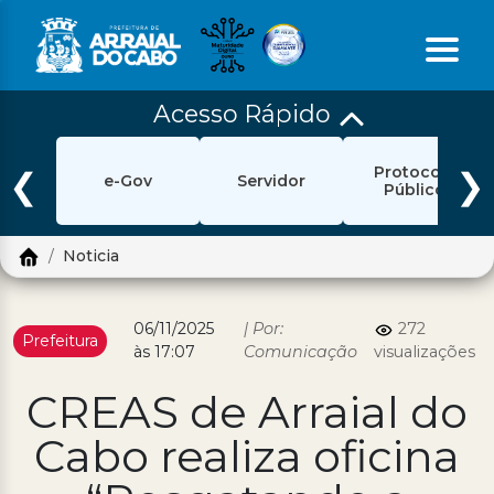
Acesso Rápido
Início
Protocolo
Ouvidoria
❮
❯
e-Gov
Servidor
Público
e-Sic
Noticia
Login
Pesquisar
06/11/2025
| Por:
272
Prefeitura
às 17:07
Comunicação
visualizações
Portal Cidadão
CREAS de Arraial do
Política de Privacidade
Cabo realiza oficina
Prefeitura
Diário Oficial