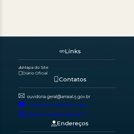
Links
Mapa do Site
Diário Oficial
Contatos
ouvidoria.geral@arraial.rj.gov.br
Prefeitura de Arraial do Cabo
@prefeituradearraialdocabo
Endereços