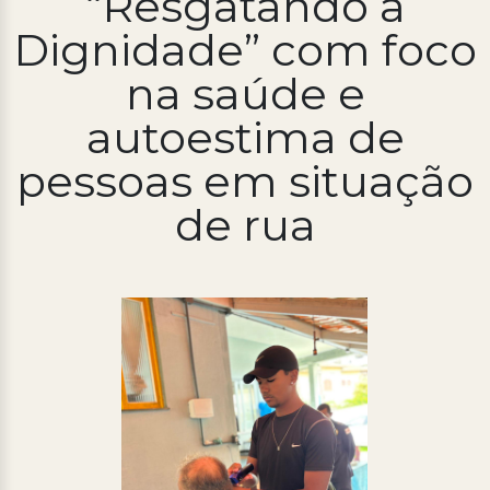
“Resgatando a
Dignidade” com foco
Processo Seletivo
Concursos
na saúde e
Ouvidoria | e-Sic
autoestima de
Acesso Institucional
pessoas em situação
Cursos
de rua
Programas