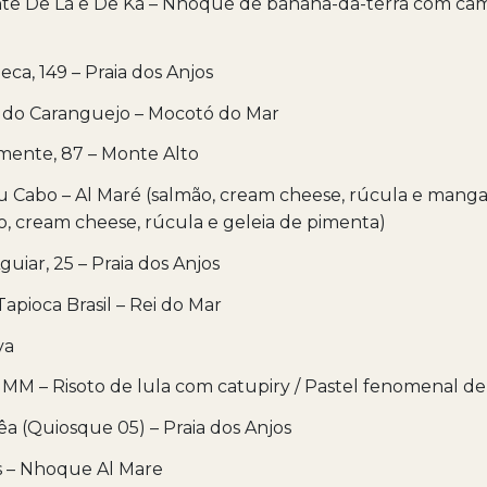
nte De Lá e De Ká – Nhoque de banana-da-terra com ca
eca, 149 – Praia dos Anjos
 do Caranguejo – Mocotó do Mar
mente, 87 – Monte Alto
u Cabo – Al Maré (salmão, cream cheese, rúcula e manga
, cream cheese, rúcula e geleia de pimenta)
uiar, 25 – Praia dos Anjos
Tapioca Brasil – Rei do Mar
va
MM – Risoto de lula com catupiry / Pastel fenomenal d
rêa (Quiosque 05) – Praia dos Anjos
s – Nhoque Al Mare