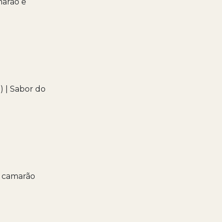
marão e
) | Sabor do
e camarão