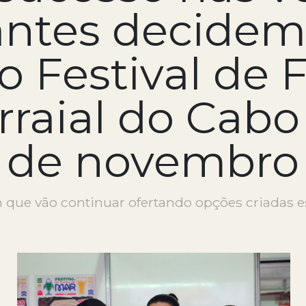
antes decide
o Festival de 
raial do Cabo
de novembro
que vão continuar ofertando opções criadas e