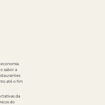
a economia
o sabor a
estaurantes
nto até o fim
ctativas da
micos do