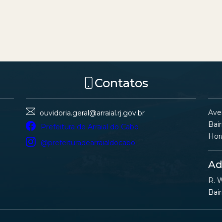
Contatos
Ave
ouvidoria.geral@arraial.rj.gov.br
Bair
Prefeitura de Arraial do Cabo
Hor
@prefeituradearraialdocabo
Ad
R. W
Bair