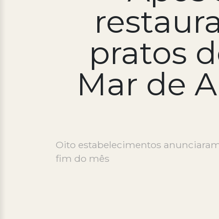
restaur
pratos d
Mar de Ar
Oito estabelecimentos anunciaram 
fim do mês