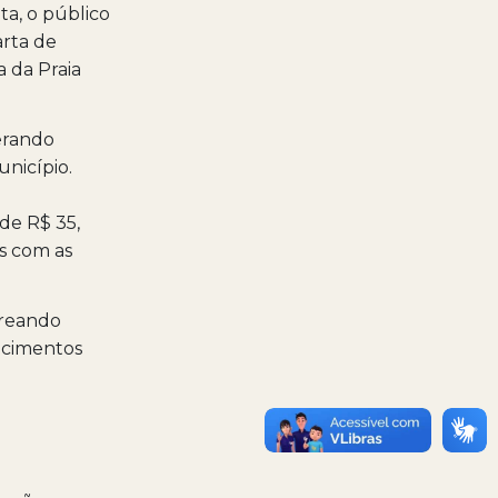
ta, o público
arta de
a da Praia
gerando
nicípio.
de R$ 35,
s com as
oreando
lecimentos