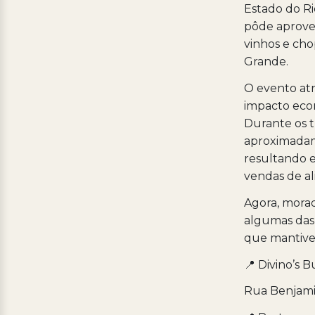
Estado do Ri
pôde aprovei
vinhos e cho
Grande.
O evento atr
impacto eco
Durante os t
aproximadame
resultando 
vendas de al
Agora, morad
algumas das 
que mantiver
📍 Divino’s 
Rua Benjamin