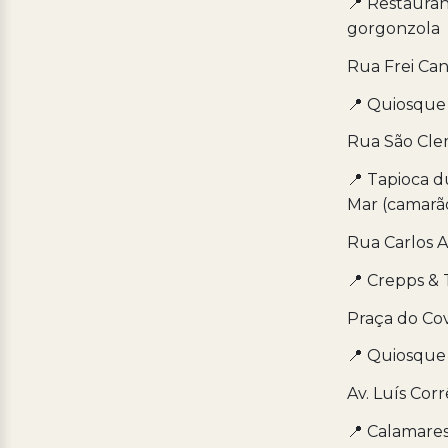
📍 Restaura
gorgonzola
Rua Frei Can
📍 Quiosque
Rua São Cle
📍 Tapioca d
Mar (camarão
Rua Carlos Ag
📍 Crepps & 
Praça do Co
📍 Quiosque 
Av. Luís Cor
📍 Calamare