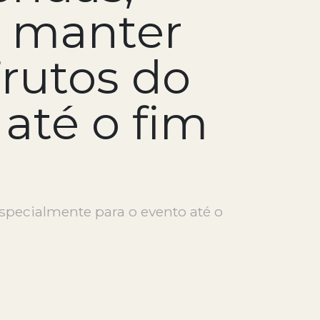
m manter
Frutos do
 até o fim
specialmente para o evento até o