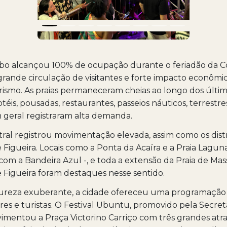
abo alcançou 100% de ocupação durante o feriadão da C
rande circulação de visitantes e forte impacto econômi
rismo. As praias permaneceram cheias ao longo dos último
éis, pousadas, restaurantes, passeios náuticos, terrestre
 geral registraram alta demanda.
tral registrou movimentação elevada, assim como os distr
 Figueira. Locais como a Ponta da Acaíra e a Praia Lagun
a com a Bandeira Azul -, e toda a extensão da Praia de 
 Figueira foram destaques nesse sentido.
ureza exuberante, a cidade ofereceu uma programação 
es e turistas. O Festival Ubuntu, promovido pela Secret
imentou a Praça Victorino Carriço com três grandes atr