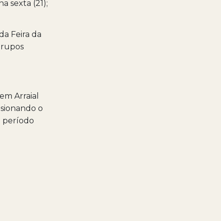
a sexta (21);
da Feira da
grupos
em Arraial
lsionando o
m período