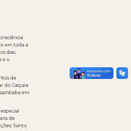
onsciência
co em toda a
s dias,
s e o
itos de
ar do Caiçara
Massambaba em
especial
aria de
ações: Santo