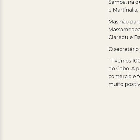
Samba, na qui
e Mart’nália,
Mas não paro
Massambaba a
Clareou e Ba
O secretário
“Tivemos 10
do Cabo. A p
comércio e f
muito positiv