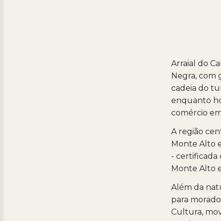
Arraial do C
Negra, com g
cadeia do tu
enquanto hot
comércio em
A região cen
Monte Alto e
- certificad
Monte Alto e
Além da nat
para morador
Cultura, mov