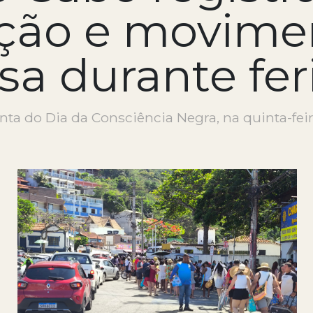
ção e movime
sa durante fe
 do Dia da Consciência Negra, na quinta-feira 