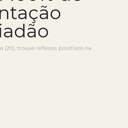
ntação
riadão
(20), trouxe reflexos positivos na