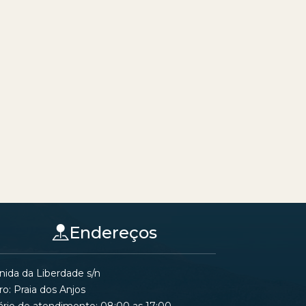
Endereços
nida da Liberdade s/n
ro: Praia dos Anjos