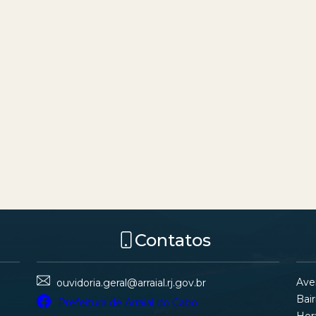
Contatos
Ave
ouvidoria.geral@arraial.rj.gov.br
Bair
Prefeitura de Arraial do Cabo