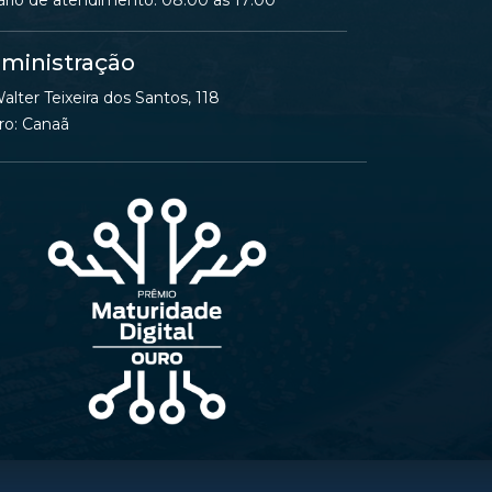
ário de atendimento: 08:00 as 17:00
ministração
alter Teixeira dos Santos, 118
ro: Canaã