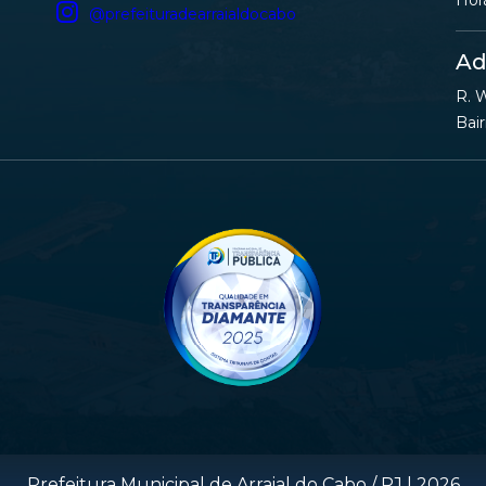
Hor
@prefeituradearraialdocabo
Ad
R. W
Bair
Prefeitura Municipal de Arraial do Cabo / RJ |
2026