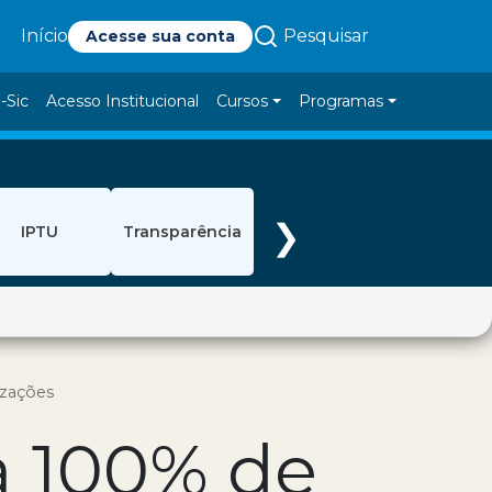
Pesquisar
Início
Acesse sua conta
-Sic
Acesso Institucional
Cursos
Programas
❯
IPTU
Transparência
izações
ra 100% de