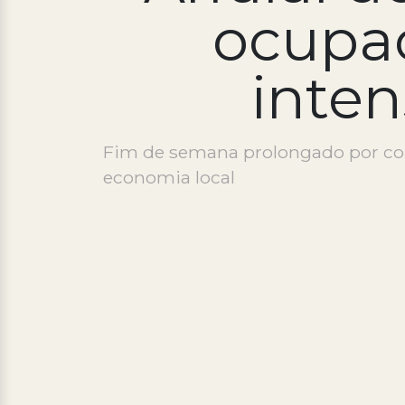
ocupa
inten
Fim de semana prolongado por conta
economia local