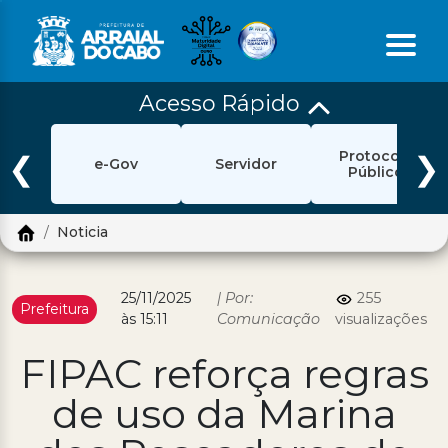
Acesso Rápido
Início
Protocolo
Ouvidoria
❮
❯
e-Gov
Servidor
Público
e-Sic
Noticia
Login
Pesquisar
25/11/2025
| Por:
255
Prefeitura
às 15:11
Comunicação
visualizações
Portal Cidadão
FIPAC reforça regras
Política de Privacidade
de uso da Marina
Prefeitura
Diário Oficial