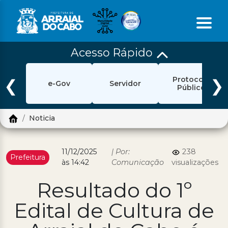
Acesso Rápido
Início
Protocolo
Ouvidoria
❮
❯
e-Gov
Servidor
Público
e-Sic
Noticia
Login
Pesquisar
11/12/2025
| Por:
238
Prefeitura
às 14:42
Comunicação
visualizações
Portal Cidadão
Resultado do 1º
Política de Privacidade
Edital de Cultura de
Prefeitura
Diário Oficial