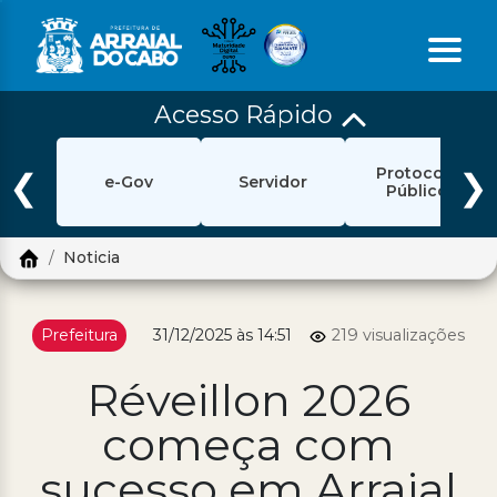
Acesso Rápido
Início
Protocolo
Ouvidoria
❮
❯
e-Gov
Servidor
Público
e-Sic
Noticia
Login
Pesquisar
Prefeitura
31/12/2025 às 14:51
219 visualizações
Portal Cidadão
Réveillon 2026
Política de Privacidade
começa com
Prefeitura
sucesso em Arraial
Diário Oficial