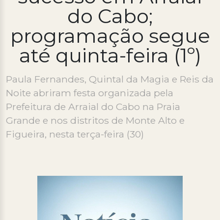
do Cabo;
Processo Seletivo
programação segue
Concursos
até quinta-feira (1º)
Ouvidoria | e-Sic
Acesso Institucional
Paula Fernandes, Quintal da Magia e Reis da
Cursos
Noite abriram festa organizada pela
Prefeitura de Arraial do Cabo na Praia
Programas
Grande e nos distritos de Monte Alto e
Figueira, nesta terça-feira (30)