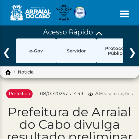
Acesso Rápido
Início
Protocolo
Ouvidoria
❮
❯
e-Gov
Servidor
Público
e-Sic
Noticia
Login
Pesquisar
Prefeitura
08/01/2026 às 14:49
206 visualizações
Portal Cidadão
Prefeitura de Arraial
Política de Privacidade
do Cabo divulga
Prefeitura
resultado preliminar
Diário Oficial