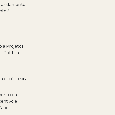
m fundamento
nto à
 a Projetos
– Política
 e três reais
mento da
centivo e
Cabo.