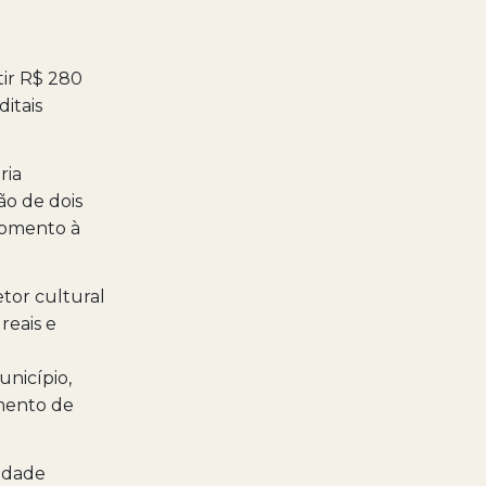
tir R$ 280
ditais
ria
ão de dois
 Fomento à
etor cultural
reais e
unicípio,
imento de
lidade