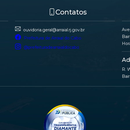
Contatos
Ave
ouvidoria.geral@arraial.rj.gov.br
Bair
Prefeitura de Arraial do Cabo
Hor
@prefeituradearraialdocabo
Ad
R. W
Bair