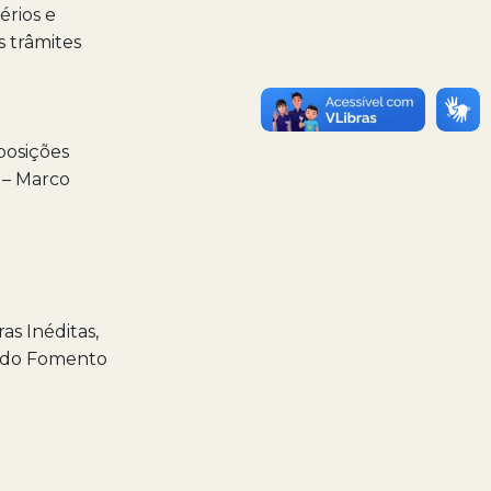
érios e
s trâmites
posições
 – Marco
s Inéditas,
o do Fomento