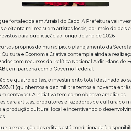
gue fortalecida em Arraial do Cabo. A Prefeitura vai inves
 e oitenta mil reais) em artistas locais, por meio de dois e
revistos para publicação ao longo do ano de 2026.
ursos próprios do município, o planejamento da Secreta
 Cultura e Economia Criativa contempla ainda a realizaç
ilizados com recursos da Política Nacional Aldir Blanc de
AB), em parceria com o Governo Federal.
ão de quatro editais, o investimento total destinado ao s
393,41 (quinhentos e dez mil, trezentos e noventa e três 
m centavos). A iniciativa tem como objetivo ampliar as
s para artistas, produtores e fazedores de cultura do m
 a produção cultural local e incentivando o desenvolv
os.
que a execução dos editais está condicionada à disponibi