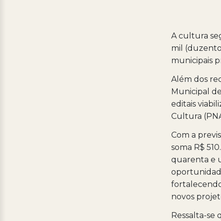
A cultura se
mil (duzentos
municipais p
Além dos rec
Municipal de
editais viab
Cultura (PN
Com a previs
soma R$ 510.
quarenta e u
oportunidade
fortalecendo
novos projet
Ressalta-se 