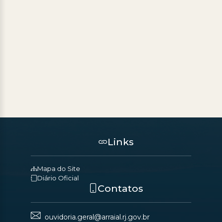
Links
Mapa do Site
Diário Oficial
Contatos
ouvidoria.geral@arraial.rj.gov.br