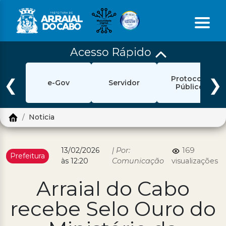
Acesso Rápido
Início
Protocolo
Ouvidoria
❮
❯
e-Gov
Servidor
Público
e-Sic
Noticia
Login
Pesquisar
13/02/2026
| Por:
169
Prefeitura
às 12:20
Comunicação
visualizações
Portal Cidadão
Arraial do Cabo
Política de Privacidade
recebe Selo Ouro do
Prefeitura
Diário Oficial