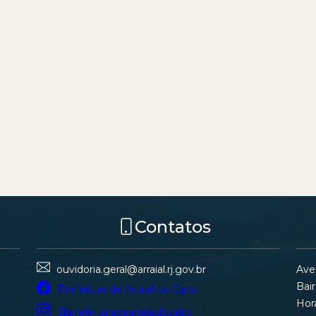
Contatos
Ave
ouvidoria.geral@arraial.rj.gov.br
Bair
Prefeitura de Arraial do Cabo
Hor
@prefeituradearraialdocabo