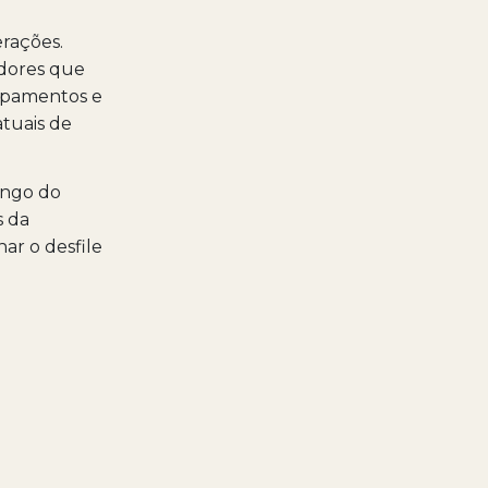
erações.
adores que
upamentos e
atuais de
ongo do
s da
ar o desfile