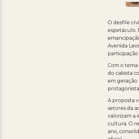
O desfile cí
espetáculo. 
emancipação
Avenida Leo
participação
Com o tema “
do cabista c
em geração.
protagonista
A proposta v
setores da a
valorizam a 
cultura. O r
ano, consol