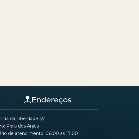
Endereços
nida da Liberdade s/n
ro: Praia dos Anjos
ário de atendimento: 08:00 as 17:00