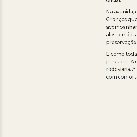
oficial.
Na avenida, 
Crianças qu
acompanham 
alas temática
preservação 
E como toda 
percurso. A 
rodoviária. 
com confort