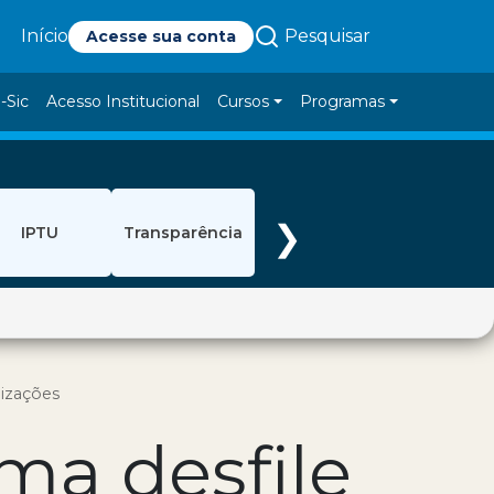
Pesquisar
Início
Acesse sua conta
-Sic
Acesso Institucional
Cursos
Programas
❯
IPTU
Transparência
lizações
ma desfile