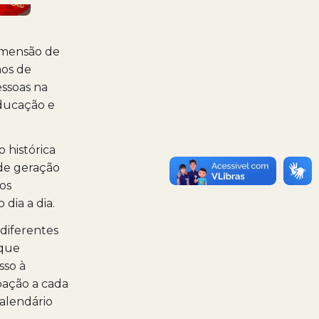
dimensão de
nos de
ssoas na
educação e
 histórica
 de geração
os
dia a dia.
 diferentes
 que
sso à
pação a cada
alendário