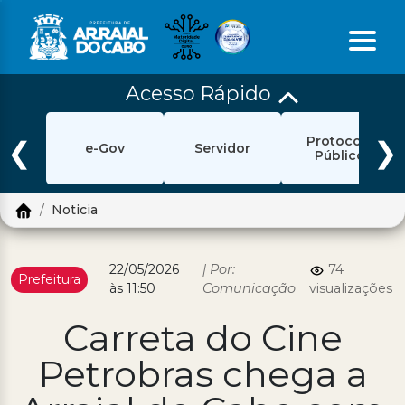
Acesso Rápido
Início
Protocolo
Ouvidoria
❮
❯
e-Gov
Servidor
Público
e-Sic
Noticia
Login
Pesquisar
22/05/2026
| Por:
74
Prefeitura
às 11:50
Comunicação
visualizações
Portal Cidadão
Carreta do Cine
Política de Privacidade
Petrobras chega a
Prefeitura
Diário Oficial