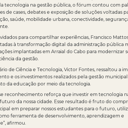
da tecnologia na gestão pública, o fórum contou com pal
s de cases, debates e exposição de soluções voltadas pa
ão, saúde, mobilidade urbana, conectividade, segurança
nte.
vidados para compartilhar experiências, Francisco Matt
oltadas à transformação digital da administração pública 
ções implantadas em Arraial do Cabo para modernizar s
ciência da gestão.
rio de Ciência e Tecnologia, Victor Fontes, ressaltou a i
to e os investimentos realizados pela gestão municipal
to da educação por meio da tecnologia.
se reconhecimento reforça que investir em tecnologia 
o futuro da nossa cidade. Esse resultado é fruto do comp
ipal em preparar nossos estudantes para o futuro, utili
como ferramenta de desenvolvimento, aprendizagem e
”, afirmou.