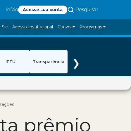
Pesquisar
Início
Acesse sua conta
-Sic
Acesso Institucional
Cursos
Programas
❯
IPTU
Transparência
izações
sta prêmio