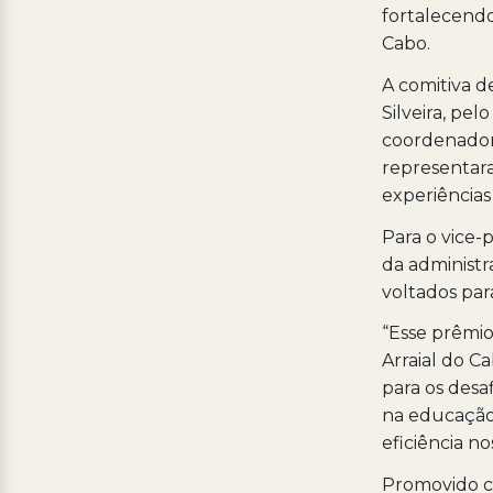
fortalecendo
Cabo.
A comitiva d
Silveira, pel
coordenador 
representara
experiências
Para o vice-
da administ
voltados par
“Esse prêmio
Arraial do C
para os desa
na educação,
eficiência no
Promovido co