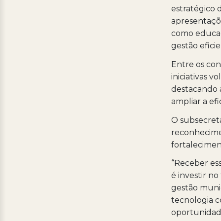
estratégico 
apresentaçõe
como educaç
gestão eficie
Entre os con
iniciativas v
destacando a
ampliar a efi
O subsecretá
reconhecimen
fortalecimen
“Receber es
é investir n
gestão munic
tecnologia 
oportunidade