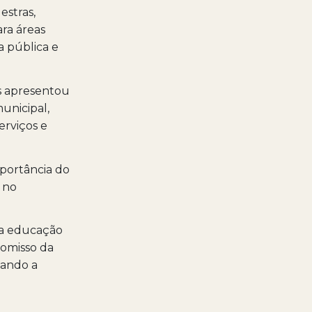
estras,
ra áreas
 pública e
os apresentou
municipal,
erviços e
mportância do
 no
na educação
romisso da
zando a