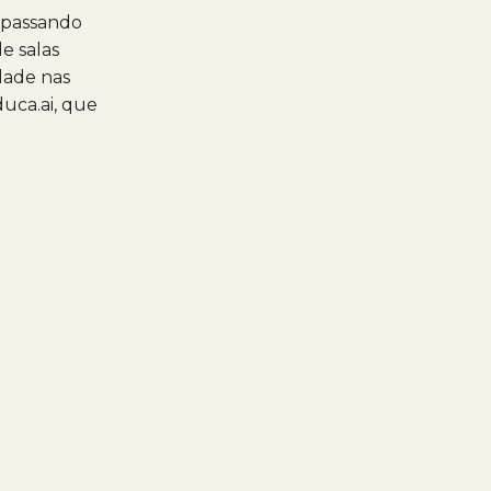
m passando
e salas
idade nas
uca.ai, que