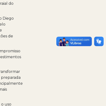
aial do
to Diego
pelo
e
ções de
compromisso
vestimentos
transformar
e preparada
incipalmente
mais
 o uso