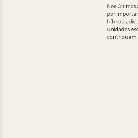
Nos últimos 
por importan
híbridas, dis
unidades esc
contribuem 