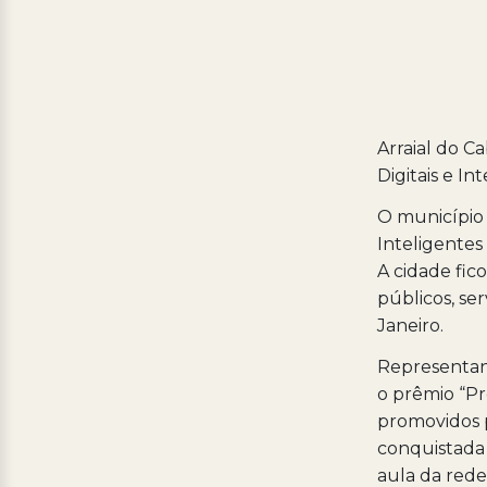
Arraial do C
Digitais e In
O município 
Inteligentes 
A cidade fic
públicos, se
Janeiro.
Representand
o prêmio “P
promovidos p
conquistada 
aula da rede