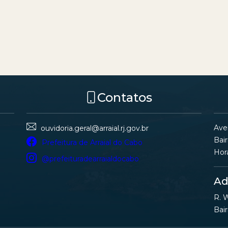
Contatos
Ave
ouvidoria.geral@arraial.rj.gov.br
Bair
Prefeitura de Arraial do Cabo
Hor
@prefeituradearraialdocabo
Ad
R. W
Bair