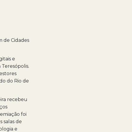
m de Cidades
itais e
 Teresópolis.
estores
ado do Rio de
eira recebeu
ços
emiação foi
s salas de
ologia e