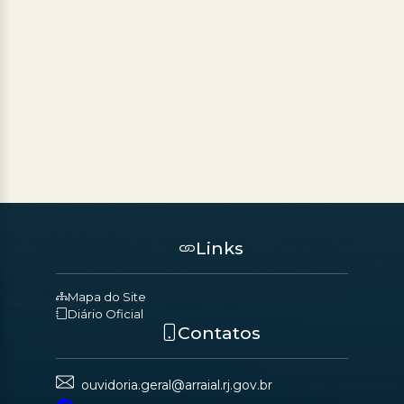
Links
Mapa do Site
Diário Oficial
Contatos
ouvidoria.geral@arraial.rj.gov.br