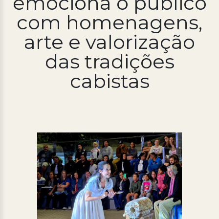
emociona o público
com homenagens,
Processo Seletivo
Concursos
arte e valorização
Ouvidoria | e-Sic
das tradições
Acesso Institucional
cabistas
Cursos
Programas