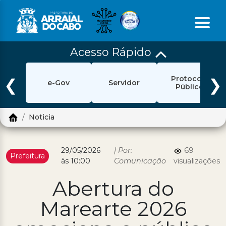
Acesso Rápido
Início
Protocolo
Ouvidoria
❮
❯
e-Gov
Servidor
Público
e-Sic
Noticia
Login
Pesquisar
29/05/2026
| Por:
69
Prefeitura
às 10:00
Comunicação
visualizações
Portal Cidadão
Abertura do
Política de Privacidade
Marearte 2026
Prefeitura
Diário Oficial