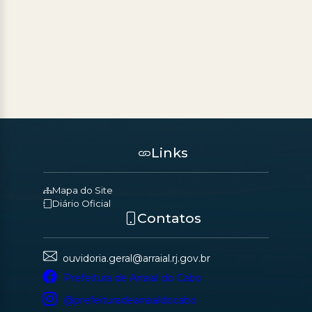
Links
Mapa do Site
Diário Oficial
Contatos
ouvidoria.geral@arraial.rj.gov.br
Prefeitura de Arraial do Cabo
@prefeituradearraialdocabo