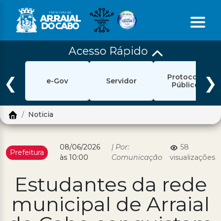
Acesso Rápido
Início
Protocolo
Ouvidoria
❮
❯
e-Gov
Servidor
Público
e-Sic
Noticia
Login
Pesquisar
08/06/2026
| Por:
58
Prefeitura
às 10:00
Comunicação
visualizações
Portal Cidadão
Estudantes da rede
Política de Privacidade
municipal de Arraial
Prefeitura
Diário Oficial