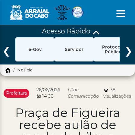
Acesso Rápido
Início
Protocolo
Ouvidoria
❮
❯
e-Gov
Servidor
Público
e-Sic
Noticia
Login
Pesquisar
26/06/2026
| Por:
38
Prefeitura
às 14:00
Comunicação
visualizações
Portal Cidadão
Praça de Figueira
Política de Privacidade
recebe aulão de
Prefeitura
Diário Oficial