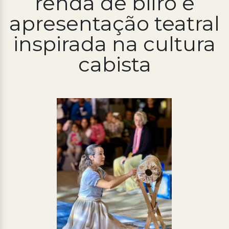
renda de bilro e
apresentação teatral
Processo Seletivo
Concursos
inspirada na cultura
Ouvidoria | e-Sic
cabista
Acesso Institucional
Cursos
Programas