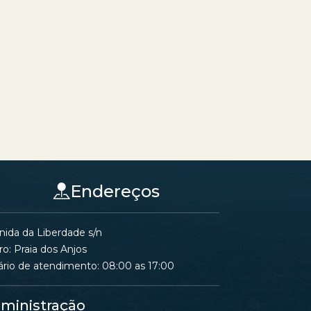
Endereços
nida da Liberdade s/n
ro: Praia dos Anjos
ário de atendimento: 08:00 as 17:00
ministração