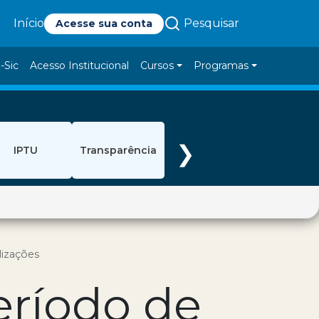
Pesquisar
Início
Acesse sua conta
-Sic
Acesso Institucional
Cursos
Programas
❯
IPTU
Transparência
lizações
eríodo de