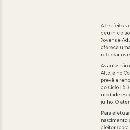
A Prefeitura
deu início a
Jovens e Adu
oferece uma
retomar os e
As aulas são
Alto, e no C
prevê a reno
do Ciclo I à
unidade esco
julho. O at
Para efetuar
nascimento o
eleitor (par