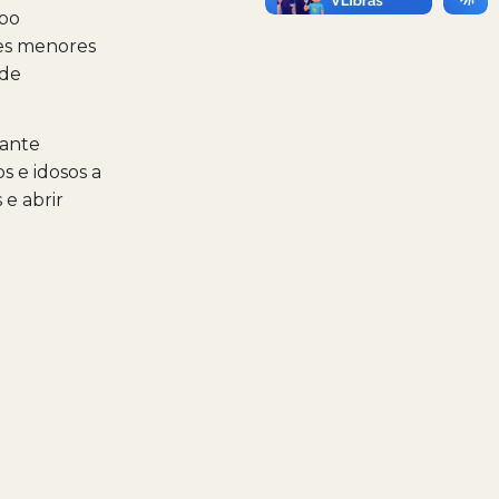
ipo
tes menores
 de
tante
s e idosos a
e abrir