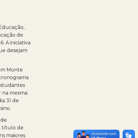
 Educação,
ducação de
 A iniciativa
que desejam
, em Monte
O cronograma
 estudantes
er na mesma
ia 31 de
sino.
 de
 título de
ens maiores