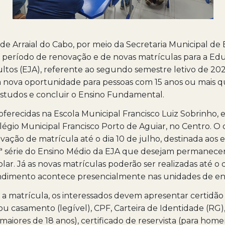
 de Arraial do Cabo, por meio da Secretaria Municipal de
o período de renovação e de novas matrículas para a E
ltos (EJA), referente ao segundo semestre letivo de 2026.
 nova oportunidade para pessoas com 15 anos ou mais 
studos e concluir o Ensino Fundamental.
 oferecidas na Escola Municipal Francisco Luiz Sobrinho
olégio Municipal Francisco Porto de Aguiar, no Centro. 
vação de matrícula até o dia 10 de julho, destinada aos
 3ª série do Ensino Médio da EJA que desejam permanec
lar. Já as novas matrículas poderão ser realizadas até o d
endimento acontece presencialmente nas unidades de en
 a matrícula, os interessados devem apresentar certidão
u casamento (legível), CPF, Carteira de Identidade (RG),
a maiores de 18 anos), certificado de reservista (para hom