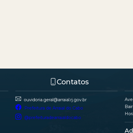
Contatos
Ave
ouvidoria.geral@arraial.rj.gov.br
Bair
Prefeitura de Arraial do Cabo
Hor
@prefeituradearraialdocabo
Ad