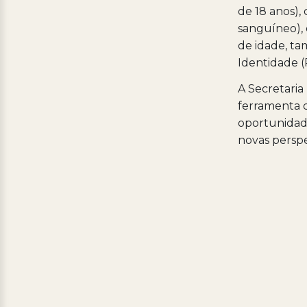
de 18 anos),
sanguíneo), 
de idade, ta
Identidade (
A Secretari
ferramenta d
oportunidade
novas perspec