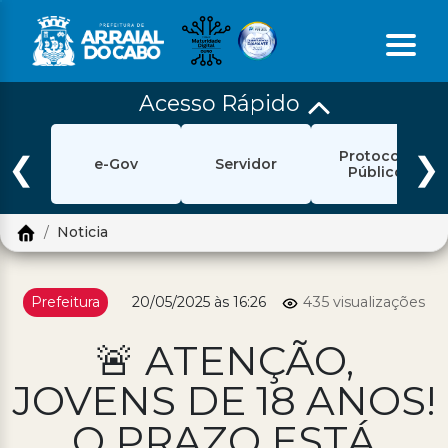
Acesso Rápido
Início
Protocolo
Ouvidoria
❮
❯
e-Gov
Servidor
Público
e-Sic
Noticia
Login
Pesquisar
Prefeitura
20/05/2025 às 16:26
435 visualizações
Portal Cidadão
🚨 ATENÇÃO,
Política de Privacidade
JOVENS DE 18 ANOS!
Prefeitura
O PRAZO ESTÁ
Diário Oficial