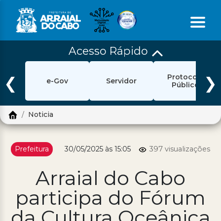
Acesso Rápido
Início
Protocolo
Ouvidoria
❮
❯
e-Gov
Servidor
Público
e-Sic
Noticia
Login
Pesquisar
Prefeitura
30/05/2025 às 15:05
397 visualizações
Portal Cidadão
Arraial do Cabo
Política de Privacidade
participa do Fórum
Prefeitura
da Cultura Oceânica
Diário Oficial