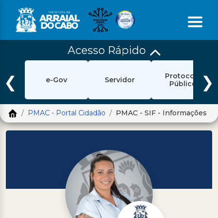
Acesso Rápido
Início
Protocolo
Ouvidoria
❮
❯
e-Gov
Servidor
Público
e-Sic
PMAC - Portal Cidadão
PMAC - SIF - Informações
Login
Pesquisar
Portal Cidadão
Política de Privacidade
Prefeitura
Diário Oficial