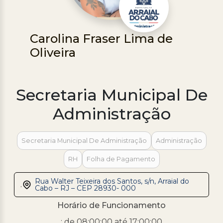
Processo Seletivo
Concursos
Carolina Fraser Lima de
Oliveira
Ouvidoria | e-Sic
Acesso Institucional
Secretaria Municipal De
Cursos
Programas
Administração
Secretaria Municipal De Administração
Administração
RH
Folha de Pagamento
Rua Walter Teixeira dos Santos, s/n, Arraial do
.
Cabo – RJ – CEP 28930- 000
Horário de Funcionamento
: de 08:00:00 até 17:00:00