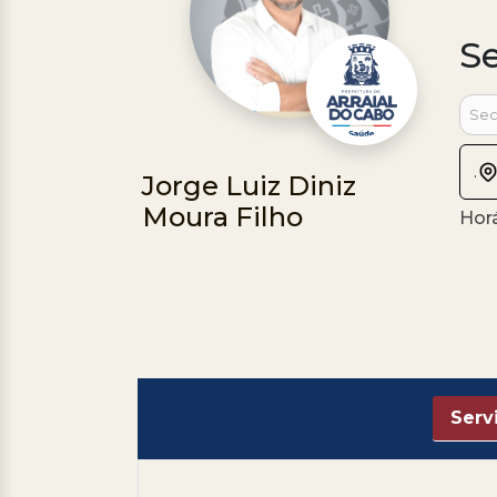
S
Sec
.
Jorge Luiz Diniz
Moura Filho
Hor
Serv