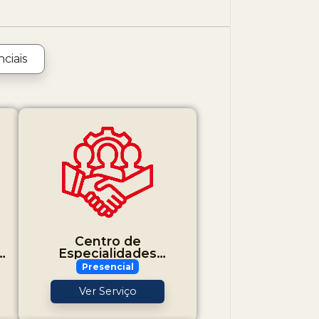
ciais
Centro de
Especialidades
Odontológicas (CEO)
Presencial
Ver Serviço