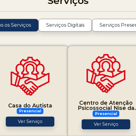
Serviços
s os Serviços
Serviços Digitais
Serviços Presen
Centro de Atenção
Casa do Autista
Psicossocial Nise da
Presencial
Silveira (CAPS)
Presencial
Ver Serviço
Ver Serviço