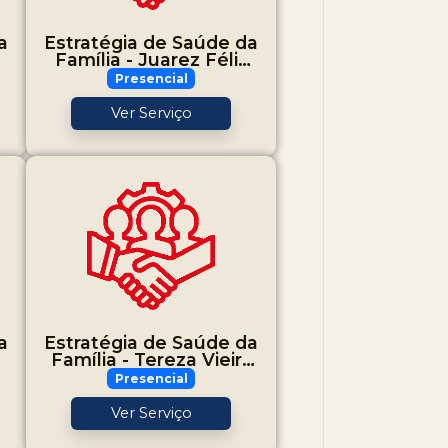
a
Estratégia de Saúde da
Família - Juarez Félix
Pacheco
Presencial
Ver Serviço
a
Estratégia de Saúde da
Família - Tereza Vieira
Franciscone
Presencial
Ver Serviço