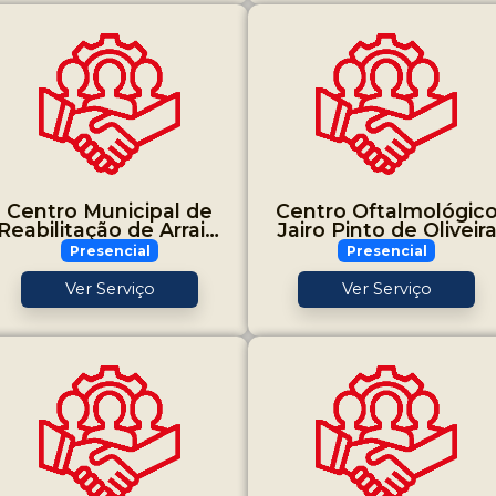
Centro Municipal de
Centro Oftalmológic
Reabilitação de Arraial
Jairo Pinto de Oliveir
do Cabo
Presencial
Presencial
Ver Serviço
Ver Serviço