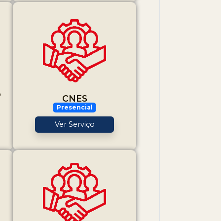
o
CNES
a
Presencial
Ver Serviço