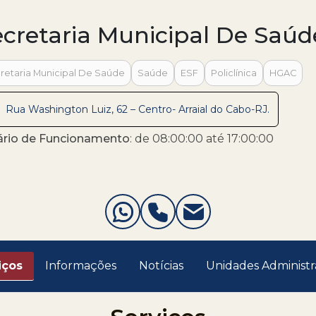
ecretaria Municipal De Saúd
retaria Municipal De Saúde
Saúde
ESF
Policlínica
HGAC
Rua Washington Luiz, 62 – Centro- Arraial do Cabo-RJ.
ário de Funcionamento
: de 08:00:00 até 17:00:00
iços
Informações
Notícias
Unidades Administr