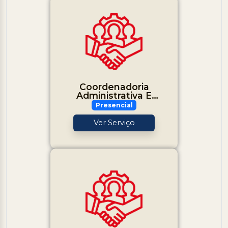
Coordenadoria
Administrativa E
Planejamento
Presencial
Ver Serviço