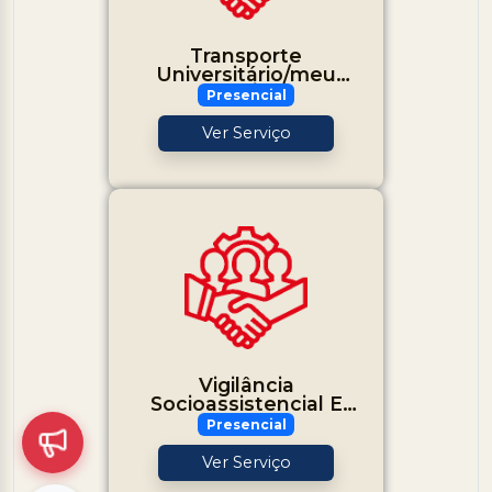
Transporte
Universitário/meu
Transporte/van Social
Presencial
Ver Serviço
Vigilância
Socioassistencial E
Gestão Do Trabalho
Presencial
Ver Serviço