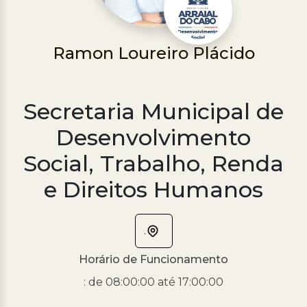
Processo Seletivo
Concursos
Ramon Loureiro Plácido
Ouvidoria | e-Sic
Acesso Institucional
Secretaria Municipal de
Cursos
Desenvolvimento
Programas
Social, Trabalho, Renda
e Direitos Humanos
.
Horário de Funcionamento
: de 08:00:00 até 17:00:00