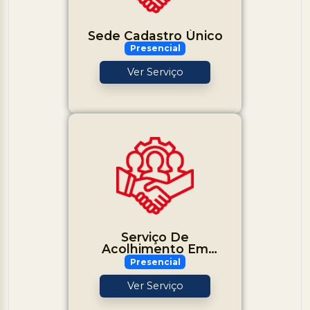
Sede Cadastro Único
Presencial
Ver Serviço
Serviço De
Acolhimento Em
Família Acolhedora
Presencial
Ver Serviço