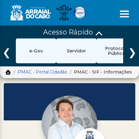
Acesso Rápido
Início
Protocolo
Ouvidoria
❮
❯
e-Gov
Servidor
Público
e-Sic
PMAC - Portal Cidadão
PMAC - SIF - Informações
Login
Pesquisar
Portal Cidadão
Política de Privacidade
Prefeitura
Diário Oficial